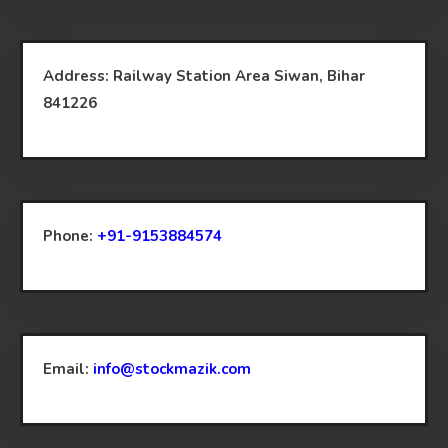
Address: Railway Station Area Siwan, Bihar
841226
Phone:
+91-9153884574
Email:
info@stockmazik.com