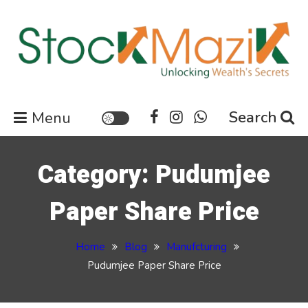
Skip
to
content
Stock Market News | Share
Search
Menu
Market Updates | Finance
Updates News
Category:
Pudumjee
Paper Share Price
Home
Blog
Manufcturing
Pudumjee Paper Share Price