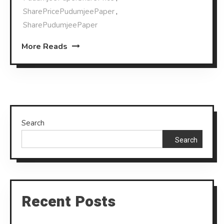
SharePricePudumjeePaper
,
SharePudumjeePaper
More Reads
Search
Search
Recent Posts