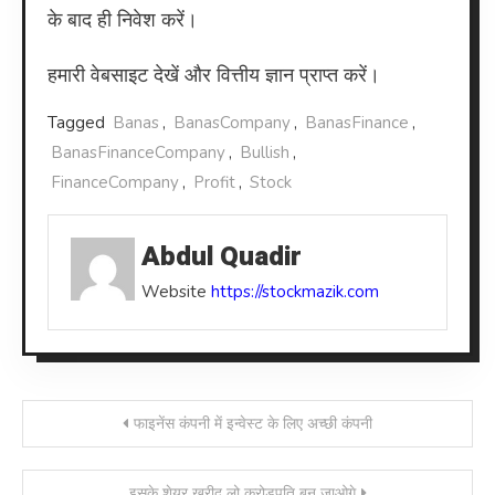
के बाद ही निवेश करें।
हमारी वेबसाइट देखें और वित्तीय ज्ञान प्राप्त करें।
Tagged
Banas
,
BanasCompany
,
BanasFinance
,
BanasFinanceCompany
,
Bullish
,
FinanceCompany
,
Profit
,
Stock
Abdul Quadir
Website
https://stockmazik.com
Post
फाइनेंस कंपनी में इन्वेस्ट के लिए अच्छी कंपनी
navigation
इसके शेयर खरीद लो करोड़पति बन जाओगे