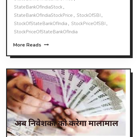
StateBankOfIndiaStock
,
StateBankOfIndiaStockPrice
,
StockOfSBI
,
StockOfStateBankOfIndia
,
StockPriceOfSBI
,
StockPriceOfStateBankOfIndia
More Reads