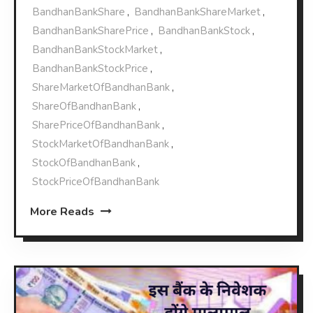
BandhanBankShare
,
BandhanBankShareMarket
,
BandhanBankSharePrice
,
BandhanBankStock
,
BandhanBankStockMarket
,
BandhanBankStockPrice
,
ShareMarketOfBandhanBank
,
ShareOfBandhanBank
,
SharePriceOfBandhanBank
,
StockMarketOfBandhanBank
,
StockOfBandhanBank
,
StockPriceOfBandhanBank
More Reads