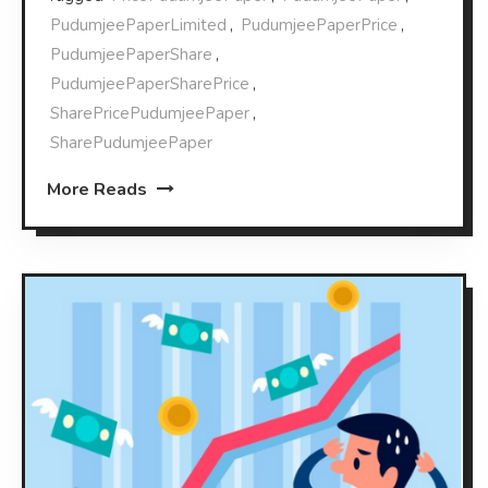
PudumjeePaperLimited
,
PudumjeePaperPrice
,
PudumjeePaperShare
,
PudumjeePaperSharePrice
,
SharePricePudumjeePaper
,
SharePudumjeePaper
More Reads