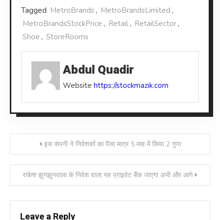
Tagged
MetroBrands
,
MetroBrandsLimited
,
MetroBrandsStockPrice
,
Retail
,
RetailSector
,
Shoe
,
StoreRooms
Abdul Quadir
Website
https://stockmazik.com
Post
इस कंपनी ने निवेशकों का पैसा मात्र 5 माह में किया 2 गुणा
navigation
राकेश झुनझुनवाला के निवेश वाला यह प्राइवेट बैंक जाएगा अभी और आगे
Leave a Reply