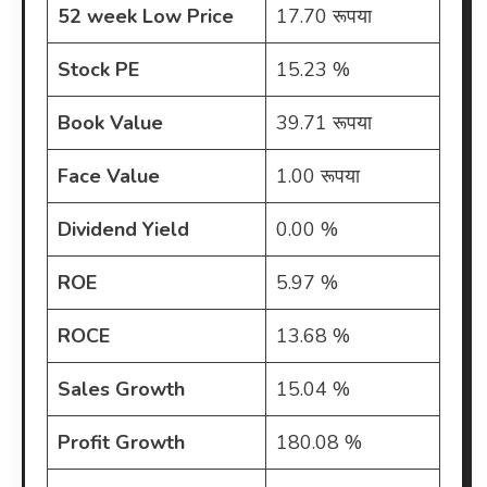
52 week Low Price
17.70 रूपया
Stock PE
15.23 %
Book Value
39.71 रूपया
Face Value
1.00 रूपया
Dividend Yield
0.00 %
ROE
5.97 %
ROCE
13.68 %
Sales Growth
15.04 %
Profit Growth
180.08 %