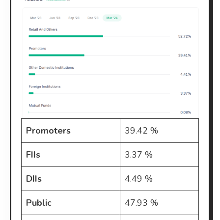
Promoters
39.42 %
FIIs
3.37 %
DIIs
4.49 %
Public
47.93 %