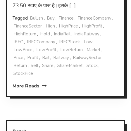
73.50 रूपए के पास है।इसके […]
Tagged
Bullish
,
Buy
,
Finance
,
FinanceCompany
,
FinanceSector
,
High
,
HighPrice
,
HighProfit
,
HighReturn
,
Hold
,
IndiaRail
,
IndiaRailway
,
IRFC
,
IRFCCompany
,
IRFCStock
,
Low
,
LowPrice
,
LowProfit
,
LowReturn
,
Market
,
Price
,
Profit
,
Rail
,
Railway
,
RailwaySector
,
Return
,
Sell
,
Share
,
ShareMarket
,
Stock
,
StockPice
More Reads
Search