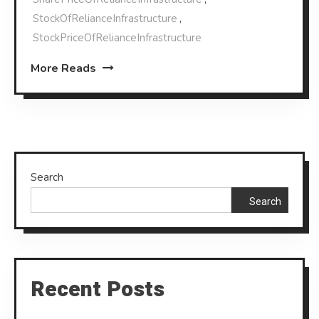
StockOfRelianceInfrastructure
,
StockPriceOfRelianceInfrastructure
More Reads
Search
Search
Recent Posts